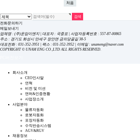
처음
전화문의하기
메일보내기
업체명 : (주)운암이엔지 | 대표자 : 국중표 | 사업자등록번호 : 557-87-00865
주소 : 경기도 화성시 만세구 장안면 금의당골길 38-5
대표전화 : 031-352-3951 | 팩스 : 031-352-3952 | 이메일 : unameng@naver.com
COPYRIGHT © UNAM ENG CO.,LTD ALL RIGHTS RESERVED.
PC버전보기
회사소개
CEO인사말
연혁
비전 및 미션
면허&인증현황
사업장소개
사업분야
물류자동화
로봇자동화
포장자동화
수직반송시스템
AGV&RGV
채용정보