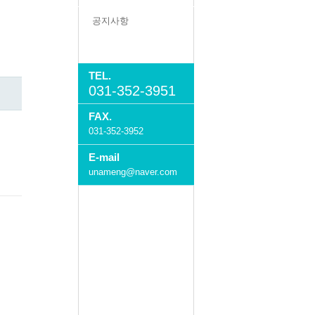
공지사항
Q&A
TEL.
031-352-3951
FAX.
031-352-3952
E-mail
unameng@naver.com